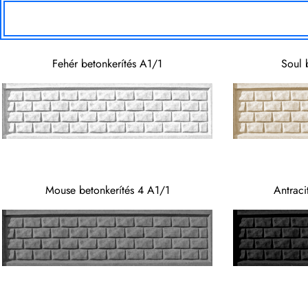
Fehér betonkerítés A1/1
Soul 
Mouse betonkerítés 4 A1/1
Antraci