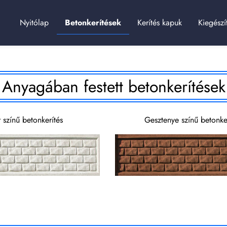
Nyitólap
Betonkerítések
Kerítés kapuk
Kiegészí
Anyagában festett betonkerítések
 színű betonkerítés
Gesztenye színű betonke