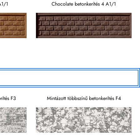
A1/1
Chocolate betonkerítés 4 A1/1
rítés F3
Mintázott többszínű betonkerítés F4