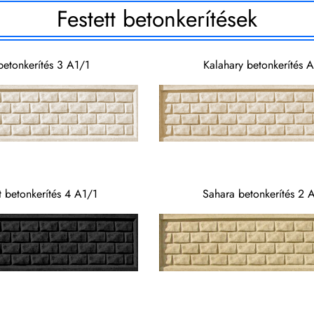
Festett betonkerítések
betonkerítés 3 A1/1
Kalahary betonkerítés 
t betonkerítés 4 A1/1
Sahara betonkerítés 2 