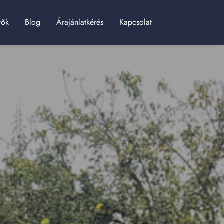
tők
Blog
Árajánlatkérés
Kapcsolat