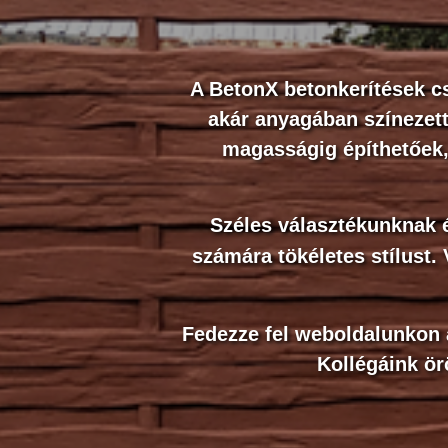
A BetonX betonkerítések cs
akár anyagában színezett
magasságig építhetőek, 
Széles választékunknak 
számára tökéletes stílust. 
Fedezze fel weboldalunkon a
Kollégáink ör