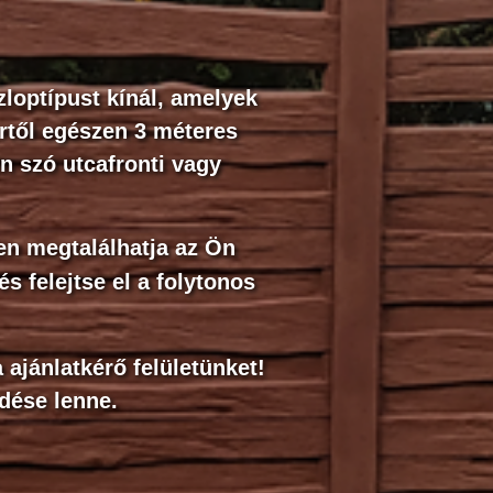
zloptípust kínál, amelyek
ertől egészen 3 méteres
n szó utcafronti vagy
n megtalálhatja az Ön
s felejtse el a folytonos
 ajánlatkérő felületünket!
dése lenne.