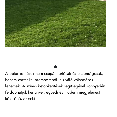
A betonkerítések nem csupán tartósak és biztonságosak,
hanem esztétikai szempontból is kiváló választások
lehetnek. A színes betonkerítések segítségével könnyedén
feldobhatjuk kertünket, egyedi és modern megjelenést
kölcsönözve neki.