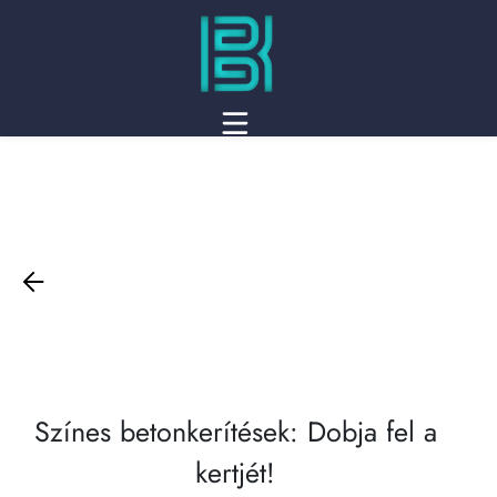
Színes betonkerítések: Dobja fel a
kertjét!